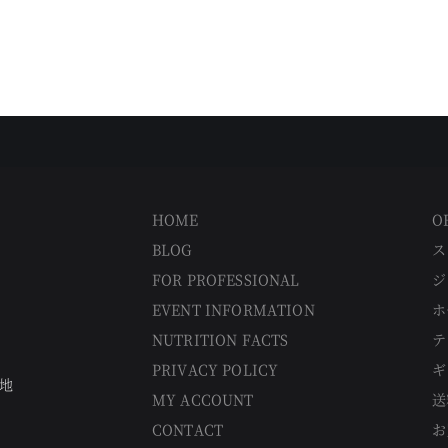
HOME
O
BLOG
ス
FOR PROFESSIONAL
ジ
EVENT INFORMATION
ホ
NUTRITION FACTS
テ
PRIVACY POLICY
ギ
番地
MY ACCOUNT
送
CONTACT
お