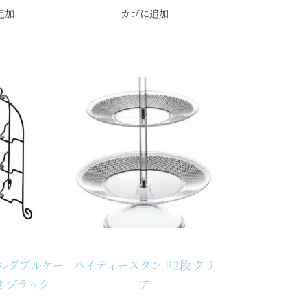
追加
カゴに追加
ールダブルケー
ハイティースタンド2段 クリ
段 ブラック
ア