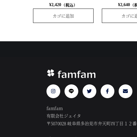
（税込）
（
¥
2,420
¥
2,640
カゴに追加
カゴに
famfam
有限会社ジェイタ
〒5070028 岐阜県多治見市弁天町四丁目１２