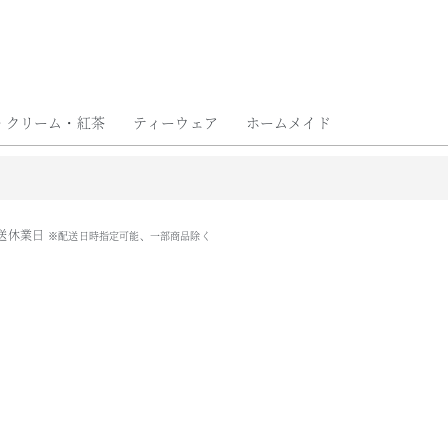
い物ガイド
お問い合わせ
コラム
出店情報
法人のお客様
・クリーム・紅茶
ティーウェア
ホームメイド
送休業日
※配送日時指定可能、一部商品除く