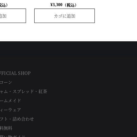
税込）
（税込）
¥
3,300
追加
カゴに追加
FFICIAL SHOP
コーン
ャム・スプレッド・紅茶
ームメイド
ィーウェア
フト・詰め合わせ
料無料