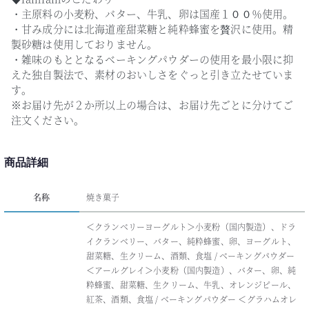
・主原料の小麦粉、バター、牛乳、卵は国産１００％使用。
・甘み成分には北海道産甜菜糖と純粋蜂蜜を贅沢に使用。精
製砂糖は使用しておりません。
・雑味のもととなるベーキングパウダーの使用を最小限に抑
えた独自製法で、素材のおいしさをぐっと引き立たせていま
す。
※お届け先が２か所以上の場合は、お届け先ごとに分けてご
注文ください。
商品詳細
名称
焼き菓子
＜クランベリーヨーグルト＞小麦粉（国内製造）、ドラ
イクランベリー、バター、純粋蜂蜜、卵、ヨーグルト、
甜菜糖、生クリーム、酒類、食塩 / ベーキングパウダー
＜アールグレイ＞小麦粉（国内製造）、バター、卵、純
粋蜂蜜、甜菜糖、生クリーム、牛乳、オレンジピール、
紅茶、酒類、食塩 / ベーキングパウダー ＜グラハムオレ