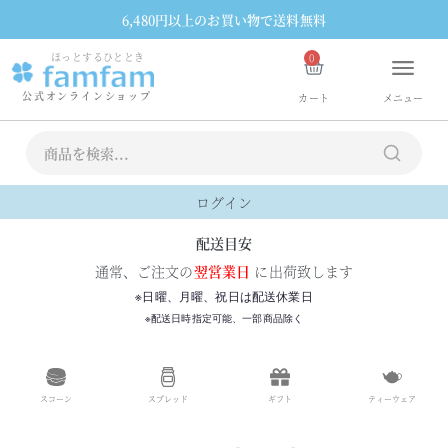
6,480円以上のお買い物で送料無料
ほっとするひととき
0
公式オンラインショップ
カート
メニュー
ログイン
配送目安
通常、ご注文の
翌営業日
に出荷致します
※日曜、月曜、祝日は配送休業日
※配送日時指定可能、一部商品除く
スコーン
スプレッド
ギフト
ティーウェア