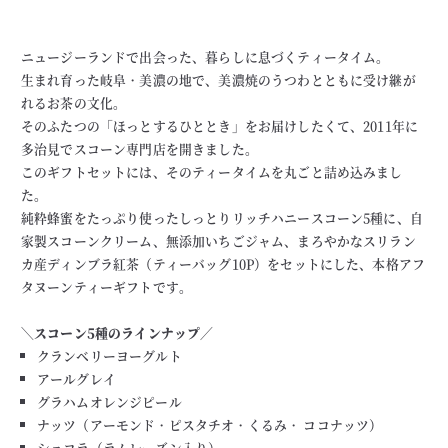
ニュージーランドで出会った、暮らしに息づくティータイム。
生まれ育った岐阜・美濃の地で、美濃焼のうつわとともに受け継が
れるお茶の文化。
そのふたつの「ほっとするひととき」をお届けしたくて、2011年に
多治見でスコーン専門店を開きました。
このギフトセットには、そのティータイムを丸ごと詰め込みまし
た。
純粋蜂蜜をたっぷり使ったしっとりリッチハニースコーン5種に、自
家製スコーンクリーム、無添加いちごジャム、まろやかなスリラン
カ産ディンブラ紅茶（ティーバッグ10P）をセットにした、本格アフ
タヌーンティーギフトです。
＼スコーン5種のラインナップ／
クランベリーヨーグルト
アールグレイ
グラハムオレンジピール
ナッツ（アーモンド・ピスタチオ・くるみ・ ココナッツ）
ショコラ（ラムレーズン入り）