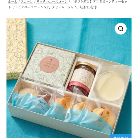
ホーム
/
スコーン
/
リッチハニースコーン
/ 【ギフト箱入】アフタヌーンティーセッ
ト リッチハニースコーン５P、クリーム、ジャム、紅茶TB付き
🔍