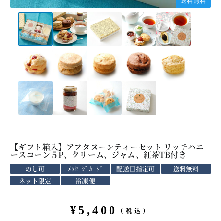
送料無料
【ギフト箱入】アフタヌーンティーセット リッチハニ
ースコーン５P、クリーム、ジャム、紅茶TB付き
のし可
ﾒｯｾｰｼﾞｶｰﾄﾞ
配送日指定可
送料無料
ネット限定
冷凍便
¥
5,400
（税込）