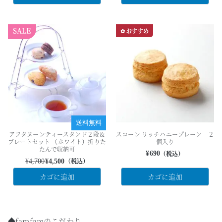
✿ おすすめ
送料無料
アフタヌーンティースタンド２段＆
スコーン リッチハニープレーン ２
プレートセット （ホワイト）折りた
個入り
たんで収納可
（税込）
¥
690
（税込）
¥
4,700
¥
4,500
カゴに追加
カゴに追加
◆famfamのこだわり