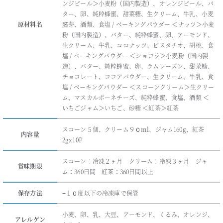
ンジピール＞小麦粉（国内製造）、オレンジピール、バ
ター、卵、純粋蜂蜜、甜菜糖、生クリーム、牛乳、小麦
原材料名
胚芽、酒類、食塩 / ベーキングパウダー ＜ナッツ＞小麦
粉（国内製造）、バター、純粋蜂蜜、卵、アーモンド、
生クリーム、牛乳、ココナッツ、ピスタチオ、胡桃、食
塩 / ベーキングパウダー ＜ショコラ＞小麦粉（国内製
造）、バター、純粋蜂蜜、卵、ラムレーズン、甜菜糖、
チョコレート、ココアパウダー、生クリーム、牛乳、食
塩 / ベーキングパウダー ＜スコーンクリーム＞生クリー
ム、マスカルポーネチーズ、純粋蜂蜜、食塩、酒類 ＜
いちごジャム＞いちご、砂糖 ＜紅茶＞紅茶
スコーン５個、クリーム９０ml、ジャム160g、紅茶
内容量
2gx10P
スコーン：冷凍２ヶ月 クリーム：冷凍３ヶ月 ジャ
賞味期限
ム：360日間 紅茶：360日間以上
保存方法
−１０度以下の冷凍庫で保管
小麦、卵、乳、大豆、アーモンド、くるみ、オレンジ、
アレルゲン