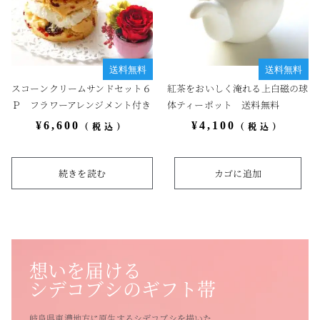
送料無料
送料無料
スコーンクリームサンドセット６
紅茶をおいしく淹れる上白磁の球
Ｐ フラワーアレンジメント付き
体ティーポット 送料無料
¥
6,600
¥
4,100
（税込）
（税込）
続きを読む
カゴに追加
想いを届ける
シデコブシのギフト帯
岐阜県東濃地方に原生するシデコブシを描いた