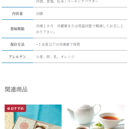
洋酒、食塩、紅茶 / ベーキングパウダー
内容量
10個
冷凍１カ月 冷蔵庫または常温状態で解凍してお召し上
賞味期限
がり下さい。
保存方法
−１０度以下の冷凍庫で保管
アレルゲン
小麦、卵、乳、オレンジ
関連商品
✿ おすすめ