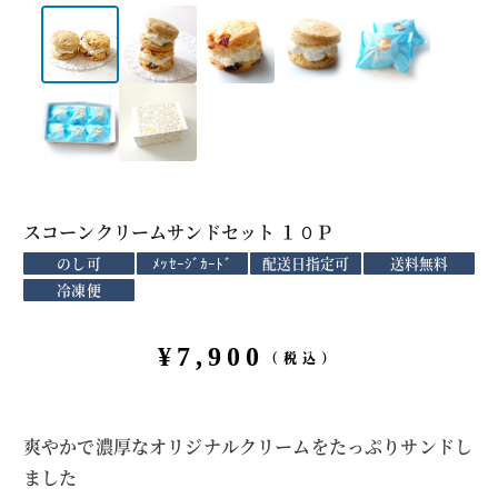
スコーンクリームサンドセット １０Ｐ
のし可
ﾒｯｾｰｼﾞｶｰﾄﾞ
配送日指定可
送料無料
冷凍便
¥
7,900
（税込）
爽やかで濃厚なオリジナルクリームをたっぷりサンドし
ました