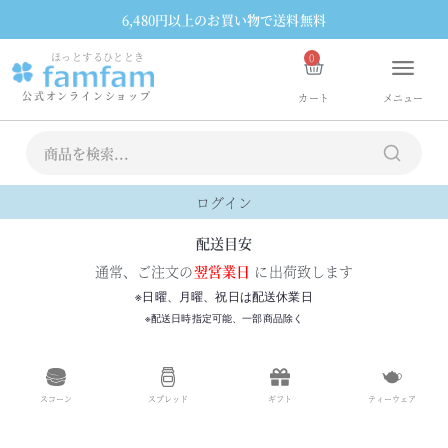
6,480円以上のお買い物で送料無料
ほっとするひととき
0
公式オンラインショップ
カート
メニュー
送料無料
スコーン
ギフト・詰め合わせ
ジャム・スプレッド・紅茶
ホームメイド
ティーウェア
その他食器
お買い物ガイド
カート
マイアカウント
ログイン
配送目安
通常、ご注文の
翌営業日
に出荷致します
※日曜、月曜、祝日は配送休業日
※配送日時指定可能、一部商品除く
スコーン
スプレッド
ギフト
ティーウェア