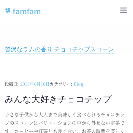
famfam
専門店のおいしいスコーンをお取り
寄せ
贅沢なラムの香り チョコチップスコーン
投稿日:
2018年6月10日
カテゴリー:
Blog
みんな大好きチョコチップ
小さな子供から大人まで美味しく食べられるチョコチッ
プのスコーンはバリエーションの中から外せない定番で
す。コーヒーや紅茶とも良く合い、お茶の時間を楽しく