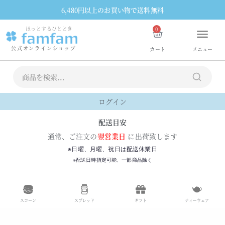
6,480円以上のお買い物で送料無料
ほっとするひととき
0
公式オンラインショップ
カート
メニュー
送料無料
スコーン
ギフト・詰め合わせ
ジャム・スプレッド・紅茶
ホームメイド
ティーウェア
その他食器
お買い物ガイド
カート
マイアカウント
ログイン
配送目安
通常、ご注文の
翌営業日
に出荷致します
※日曜、月曜、祝日は配送休業日
※配送日時指定可能、一部商品除く
スコーン
スプレッド
ギフト
ティーウェア