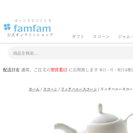
6,480円以上のお買い物で送料無料
お買
ほっとするひととき
公式オンラインショップ
ギフト
スコーン
ジャム
配送目安
通常、ご注文の
翌営業日
に出荷致します
※日・月・祝日は配
ホーム
/
スコーン
/
リッチハニースコーン
/ リッチハニースコ