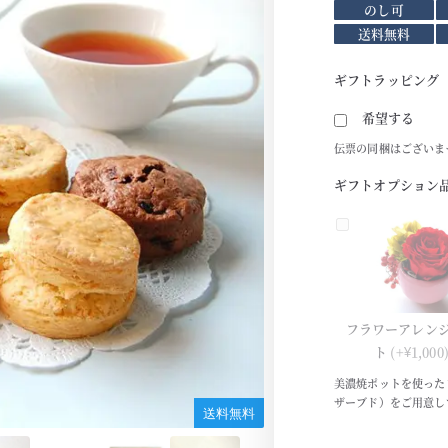
のし可
送料無料
ギフトラッピング
希望する
伝票の同梱はございま
ギフトオプション
フラワーアレン
ト
(+¥1,000
美濃焼ポットを使った
ザーブド）をご用意し
送料無料