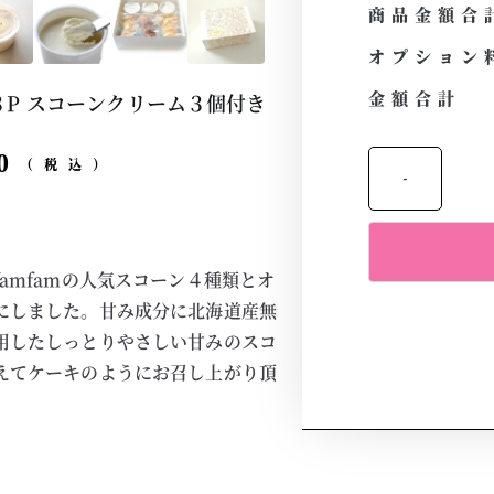
商品金額合
オプション
金額合計
P スコーンクリーム３個付き
0
（税込）
-
amfamの人気スコーン４種類とオ
にしました。甘み成分に北海道産無
用したしっとりやさしい甘みのスコ
えてケーキのようにお召し上がり頂