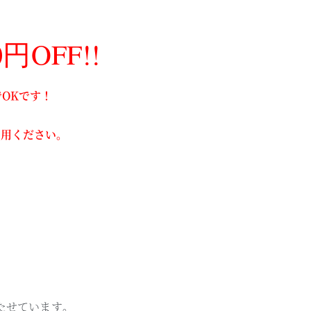
OFF!!
OKです！
。
利用ください。
たせています。