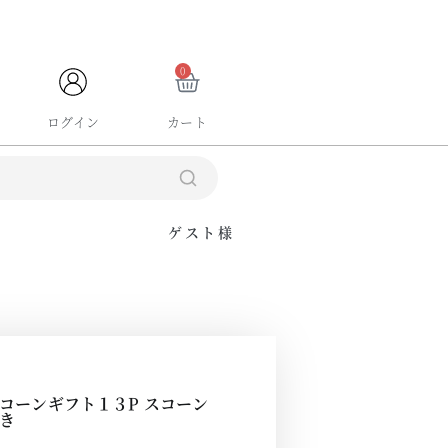
ブランドサイト
0
ログイン
カート
ゲスト様
コーンギフト１３P スコーン
き