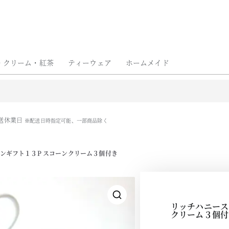
い物ガイド
お問い合わせ
コラム
出店情報
法人のお客様
・クリーム・紅茶
ティーウェア
ホームメイド
送休業日
※配送日時指定可能、一部商品除く
ーンギフト１３P スコーンクリーム３個付き
リッチハニース
🔍
クリーム３個付