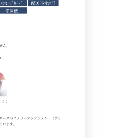
ﾒｯｾｰｼﾞｶｰﾄﾞ
配送日指定可
冷凍便
せん。
品
ジメン
)
ローズのフラワーアレンジメント（プリ
ています。